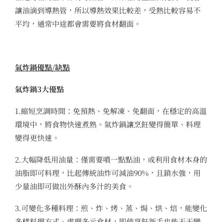
讓油滴到導熱管，所以導熱效果比較差，受熱比較容易不
平均，通常中途都會需要將食材翻面。
氣炸鍋優點/缺點
氣炸鍋3大優點
1.縮短烹調時間：免預熱、免解凍、免翻面，在穩定的高溫
環境中，將食物快速煮熟。氣炸鍋讓烹飪變得簡單、料理
變得更快速。
2.大幅降低用油量：僅需要噴一點點油，或利用食材本身的
油脂即可料理，比起傳統油炸可減油90%，且鎖水強，用
少量油即可做出外酥內多汁的美食。
3.可變化多種料理：煎、炸、烤、蒸、焗、烘、焙，能變化
多樣料理方式、處理多元食材，即使烹飪新手也能天天變