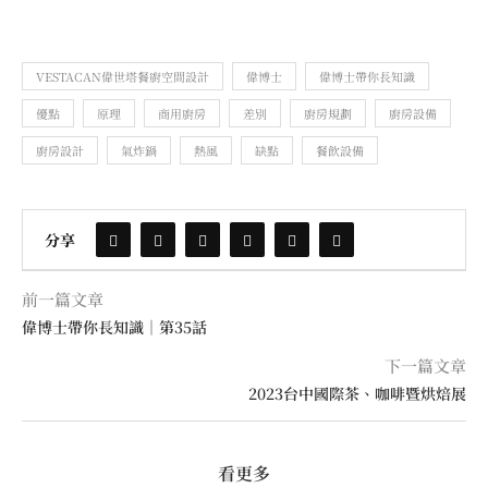
VESTACAN偉世塔餐廚空間設計
偉博士
偉博士帶你長知識
優點
原理
商用廚房
差別
廚房規劃
廚房設備
廚房設計
氣炸鍋
熱風
缺點
餐飲設備
分享
前一篇文章
偉博士帶你長知識｜第35話
下一篇文章
2023台中國際茶、咖啡暨烘焙展
看更多