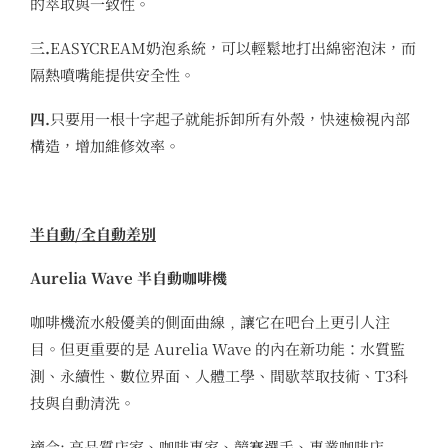
的萃取與一致性。
三.
EASYCREAM奶泡系統，可以輕鬆地打出綿密泡沫，而
隔熱噴嘴能提供安全性。
四.
只要用一根十字起子就能拆卸所有外殼，快速檢視內部
構造，增加維修效率。
半自動/全自動差別
Aurelia Wave 半自動咖啡機
咖啡機流水般優美的側面曲線﹐讓它在吧台上更引人注
目。但更重要的是 Aurelia Wave 的內在新功能：水質監
測、永續性、數位界面、人體工學、間歇萃取技術、T3科
技與自動清洗。
適合: 高品質店家、咖啡專家、競賽選手、專業咖啡店