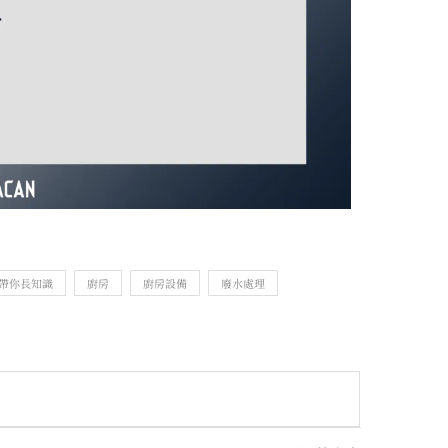
帶你長知識
廚房
廚房設備
廢水處理