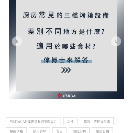
VESTACAN偉世塔餐廚空間設計
三種
偉博士帶你長知識
傳統烤箱
商用廚房
常見
廚房規劃
廚房設備