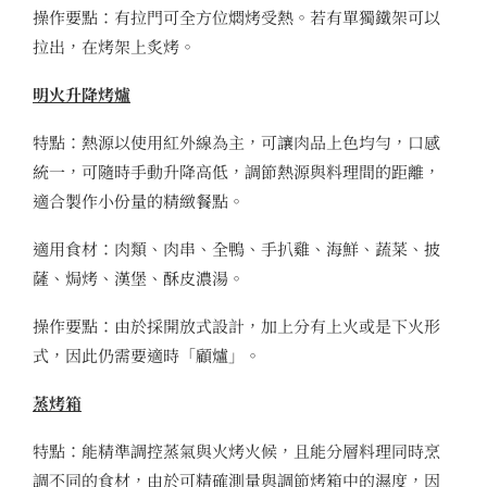
操作要點：有拉門可全方位燜烤受熱。若有單獨鐵架可以
拉出，在烤架上炙烤。
明火升降烤爐
特點：熱源以使用紅外線為主，可讓肉品上色均勻，口感
統一，可隨時手動升降高低，調節熱源與料理間的距離，
適合製作小份量的精緻餐點。
適用食材：肉類、肉串、全鴨、手扒雞、海鮮、蔬菜、披
薩、焗烤、漢堡、酥皮濃湯。
操作要點：由於採開放式設計，加上分有上火或是下火形
式，因此仍需要適時「顧爐」。
蒸烤箱
特點：能精準調控蒸氣與火烤火候，且能分層料理同時烹
調不同的食材，由於可精確測量與調節烤箱中的濕度，因