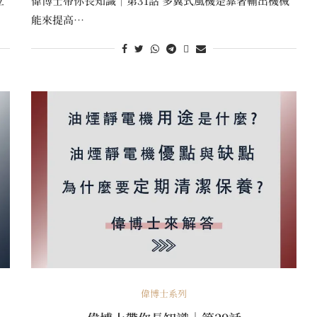
立
偉博士帶你長知識｜第31話 多翼式風機是靠著輸出機械
能來提高…
偉博士系列